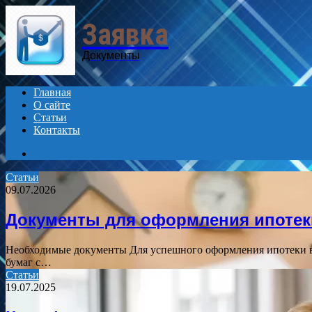
Menu
Заявка
Документы
Главная
О сайте
Статьи
Контакты
Search
for
Статьи
09.07.2026
Документы для оформления ипотек
Необходимые документы Для успешного оформления ипотеки в 
бумаг с…
Статьи
19.07.2025