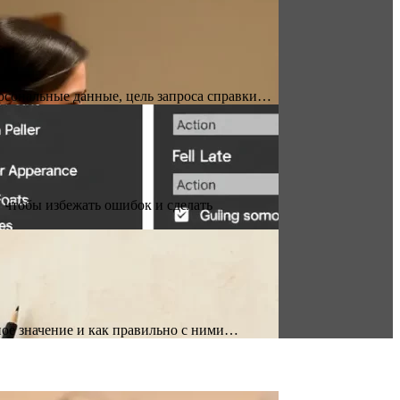
ерсональные данные, цель запроса справки…
 чтобы избежать ошибок и сделать
ое значение и как правильно с ними…