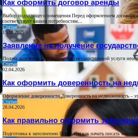
Как оформить договор аренды
Выбор подходящего помещения Перед оформлением договора а
соответствует вашим потребностям…
Статьи
15.11.2025
Заявление на получение государств
Подача заявления Для получения государственной услуги необ
Статьи
02.04.2026
Как оформить доверенность на не
Оформление доверенности Доверенность на недвижимость – это
Статьи
28.04.2026
Как правильно оформить заявлени
Подготовка к заполнению Перед тем как начать писать заявлен