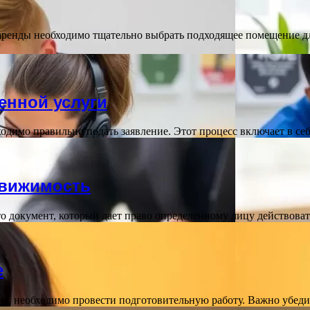
ренды необходимо тщательно выбрать подходящее помещение дл
енной услуги
ходимо правильно подать заявление. Этот процесс включает в с
движимость
 документ, который дает право определенному лицу действоват
е
ие, необходимо провести подготовительную работу. Важно убедит