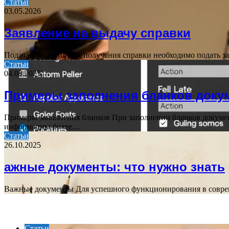
Статьи
03.05.2026
Заявление на выдачу справки
Подача заявления Для получения справки необходимо подать з
Статьи
04.08.2025
Примеры заполнения бланков доку
Примеры заполнения бланков При заполнении бланков докумен
информацию более…
Статьи
26.10.2025
ажные документы: что нужно знать
Важные документы Для успешного функционирования в соврем
ПОСЛЕДНИЕ СТАТЬИ
Статьи